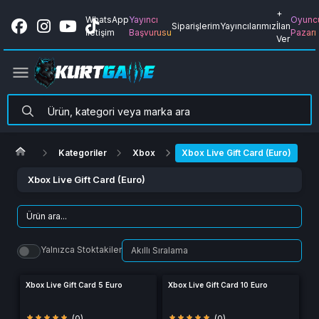
+
WhatsApp
Yayıncı
Oyunc
Siparişlerim
Yayıncılarımız
İlan
İletişim
Başvurusu
Pazarı
Ver
Kategoriler
Xbox
Xbox Live Gift Card (Euro)
Xbox Live Gift Card (Euro)
Yalnızca Stoktakiler
Xbox Live Gift Card 5 Euro
Xbox Live Gift Card 10 Euro
(0)
(0)