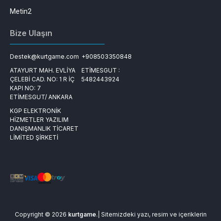
Metin2
Bize Ulaşın
Destek@kurtgame.com
+908503350848
ATAYURT MAH. EVLİYA
ETİMESGUT :
ÇELEBİ CAD. NO: 1 R İÇ
5482443924
KAPI NO: 7
ETİMESGUT/ ANKARA
KGP ELEKTRONİK
HİZMETLER YAZILIM
DANIŞMANLIK TİCARET
LİMİTED ŞİRKETİ
Copyright © 2026
kurtgame
.| Sitemizdeki yazı, resim ve içeriklerin