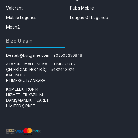
Valorant
Pubg Mobile
Mobile Legends
League Of Legends
Metin2
Bize Ulaşın
Destek@kurtgame.com
+908503350848
ATAYURT MAH. EVLİYA
ETİMESGUT :
ÇELEBİ CAD. NO: 1 R İÇ
5482443924
KAPI NO: 7
ETİMESGUT/ ANKARA
KGP ELEKTRONİK
HİZMETLER YAZILIM
DANIŞMANLIK TİCARET
LİMİTED ŞİRKETİ