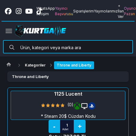
+
WhatsApp
Yayıncı
Oyunc
Siparişlerim
Yayıncılarımız
İlan
İletişim
Başvurusu
Pazarı
Ver
Kategoriler
Throne and Liberty
Throne and Liberty
1125 Lucent
(0)
* Steam 20$ Cüzdan Kodu