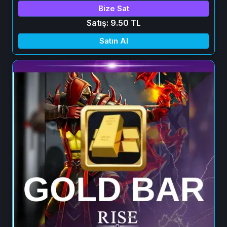
Bize Sat
Satış: 9.50 TL
Satın Al