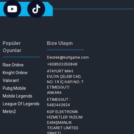
Popüler
Bize Ulaşın
Oyunlar
Destek@kurtgame.com
+908503350848
Rise Online
ATAYURT MAH.
Knight Online
EVLİYA ÇELEBİ CAD.
Valorant
NO: 1 R İÇ KAPI NO: 7
ETİMESGUT/
Pubg Mobile
ANKARA
Mobile Legends
ETİMESGUT :
League Of Legends
5482443924
Metin2
KGP ELEKTRONİK
HİZMETLER YAZILIM
DANIŞMANLIK
TİCARET LİMİTED
ŞİRKETİ