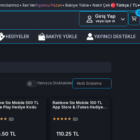
ıncılarımız
+ İlan Ver
Oyuncu Pazarı
+ Bakiye Yükle
+ Nakit Çek
Türkçe / TL
Giriş Yap
veya üye ol
HEDİYELER
BAKİYE YÜKLE
YAYINCI DESTEKLE
Yalnızca Stoktakiler
ow Six Mobile 500 TL
Rainbow Six Mobile 100 TL
e Play Hediye Kodu
App Store & iTunes Hediye
Kartı
(0)
(0)
.50 TL
110.25 TL