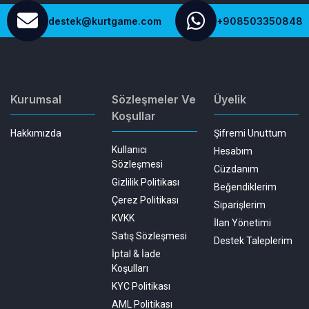
destek@kurtgame.com
+908503350848
Kurumsal
Sözleşmeler Ve
Üyelik
Koşullar
Hakkımızda
Şifremi Unuttum
Kullanıcı
Hesabım
Sözleşmesi
Cüzdanım
Gizlilik Politikası
Beğendiklerim
Çerez Politikası
Siparişlerim
KVKK
İlan Yönetimi
Satış Sözleşmesi
Destek Taleplerim
İptal & İade
Koşulları
KYC Politikası
AML Politikası