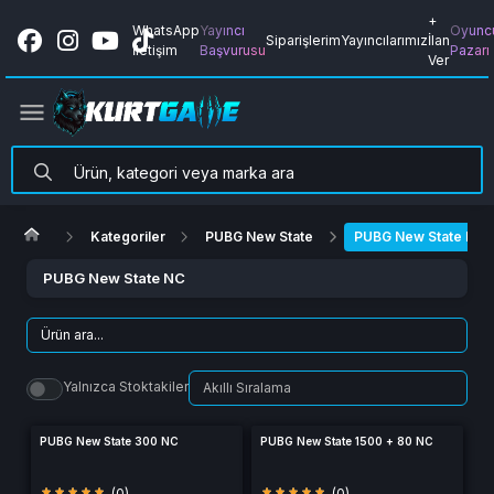
+
WhatsApp
Yayıncı
Oyunc
Siparişlerim
Yayıncılarımız
İlan
İletişim
Başvurusu
Pazarı
Ver
Kategoriler
PUBG New State
PUBG New State NC
PUBG New State NC
Yalnızca Stoktakiler
PUBG New State 300 NC
PUBG New State 1500 + 80 NC
(0)
(0)