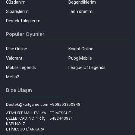
Cüzdanım
Beğendiklerim
Siparişlerim
İlan Yönetimi
Destek Taleplerim
Popüler Oyunlar
Rise Online
Knight Online
Valorant
Pubg Mobile
Mobile Legends
League Of Legends
Metin2
Bize Ulaşın
Destek@kurtgame.com
+908503350848
ATAYURT MAH. EVLİYA
ETİMESGUT :
ÇELEBİ CAD. NO: 1 R İÇ
5482443924
KAPI NO: 7
ETİMESGUT/ ANKARA