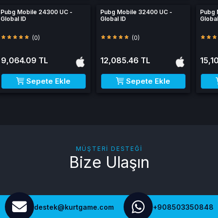
Pubg Mobile 24300 UC -
Pubg Mobile 32400 UC -
Pubg 
Global ID
Global ID
Global
(0)
(0)
9,064.09 TL
12,085.46 TL
15,1
Sepete Ekle
Sepete Ekle
MÜŞTERI DESTEĞI
Bize Ulaşın
destek@kurtgame.com
+908503350848