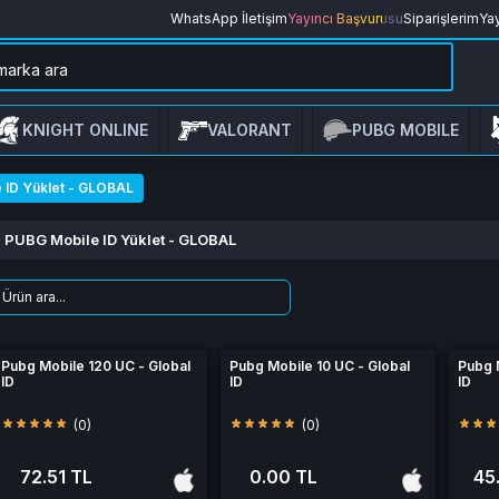
WhatsApp İletişim
Yayıncı Başvurusu
Siparişlerim
Yay
KNIGHT ONLINE
VALORANT
PUBG MOBILE
 ID Yüklet - GLOBAL
PUBG Mobile ID Yüklet - GLOBAL
Pubg Mobile 120 UC - Global
Pubg Mobile 10 UC - Global
Pubg 
ID
ID
ID
(0)
(0)
72.51 TL
0.00 TL
45