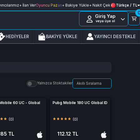
ıncılarımız
+ İlan Ver
Oyuncu Pazarı
+ Bakiye Yükle
+ Nakit Çek
Türkçe / TL
Giriş Yap
veya üye ol
HEDİYELER
BAKİYE YÜKLE
YAYINCI DESTEKLE
Yalnızca Stoktakiler
Mobile 60 UC - Global
Pubg Mobile 180 UC Global ID
(0)
(0)
.85 TL
112.12 TL