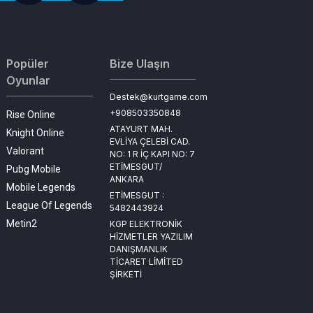
Popüler
Bize Ulaşın
Oyunlar
Destek@kurtgame.com
+908503350848
Rise Online
ATAYURT MAH.
Knight Online
EVLİYA ÇELEBİ CAD.
Valorant
NO: 1 R İÇ KAPI NO: 7
ETİMESGUT/
Pubg Mobile
ANKARA
Mobile Legends
ETİMESGUT :
League Of Legends
5482443924
Metin2
KGP ELEKTRONİK
HİZMETLER YAZILIM
DANIŞMANLIK
TİCARET LİMİTED
ŞİRKETİ