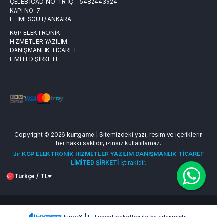
ÇELEBİ CAD. NO: 1 R İÇ
5482443924
KAPI NO: 7
ETİMESGUT/ ANKARA
KGP ELEKTRONİK
HİZMETLER YAZILIM
DANIŞMANLIK TİCARET
LİMİTED ŞİRKETİ
Copyright © 2026
kurtgame
.| Sitemizdeki yazı, resim ve içeriklerin
her hakkı saklıdır, izinsiz kullanılamaz.
Bir
KGP ELEKTRONİK HİZMETLER YAZILIM DANIŞMANLIK TİCARET
LİMİTED ŞİRKETİ
İştirakidir.
Türkçe / TL
Hyper® | E-Ticaret paketleri ile hazırlanmıştır.