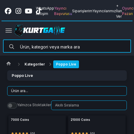
+
WhatsApp
Yayıncı
Oyunc
Siparişlerim
Yayıncılarımız
İlan
İletişim
Başvurusu
Pazarı
Ver
Kategoriler
Poppo Live
Poppo Live
Yalnızca Stoktakiler
7000 Coins
21000 Coins
(0)
(0)