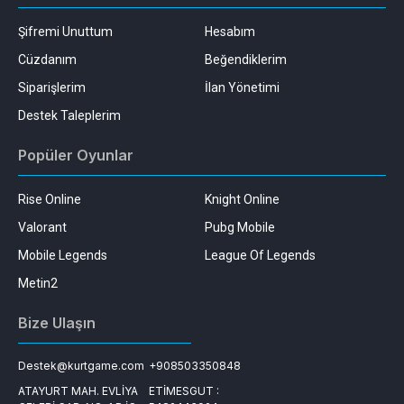
Şifremi Unuttum
Hesabım
Cüzdanım
Beğendiklerim
Siparişlerim
İlan Yönetimi
Destek Taleplerim
Popüler Oyunlar
Rise Online
Knight Online
Valorant
Pubg Mobile
Mobile Legends
League Of Legends
Metin2
Bize Ulaşın
Destek@kurtgame.com
+908503350848
ATAYURT MAH. EVLİYA
ETİMESGUT :