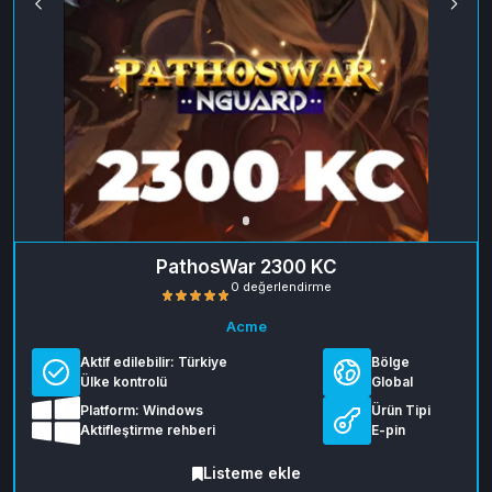
PathosWar 2300 KC
Acme
Aktif edilebilir:
Türkiye
Bölge
Ülke kontrolü
Global
Platform: Windows
Ürün Tipi
Aktifleştirme rehberi
E-pin
Listeme ekle
0 değerlendirme