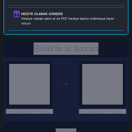
HEDIYE OLARAK GÖNDER
Hediye olarak satın al ve PDF hediye kartın indirmeye hazır
olsun.
Birlikte al kazan
Seçili siparişlerde - İndirimli!
Seçili siparişlerde - İndirimli!
İndirim tutarı