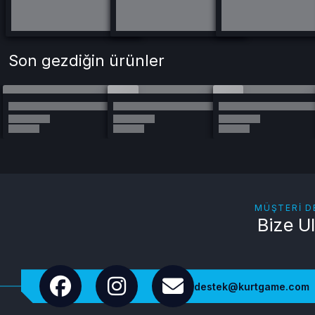
Son gezdiğin ürünler
MÜŞTERI D
Bize U
destek@kurtgame.com