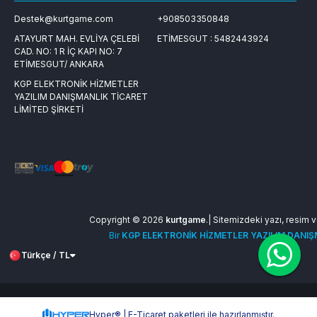
Destek@kurtgame.com
+908503350848
ATAYURT MAH. EVLİYA ÇELEBİ
ETİMESGUT : 5482443924
CAD. NO: 1 R İÇ KAPI NO: 7
ETİMESGUT/ ANKARA
KGP ELEKTRONİK HİZMETLER
YAZILIM DANIŞMANLIK TİCARET
LİMİTED ŞİRKETİ
Copyright © 2026
kurtgame
.| Sitemizdeki yazı, resim ve
Bir
KGP ELEKTRONİK HİZMETLER YAZILIM DANIŞM
Türkçe / TL
Hyper® | E-Ticaret paketleri ile hazırlanmıştır.