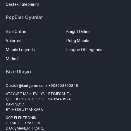
Destek Taleplerim
Popüler Oyunlar
Rise Online
Knight Online
Valorant
Pubg Mobile
Mobile Legends
League Of Legends
Metin2
Bize Ulaşın
Destek@kurtgame.com
+908503350848
ATAYURT MAH. EVLİYA
ETİMESGUT :
ÇELEBİ CAD. NO: 1 R İÇ
5482443924
KAPI NO: 7
ETİMESGUT/ ANKARA
KGP ELEKTRONİK
HİZMETLER YAZILIM
DANIŞMANLIK TİCARET