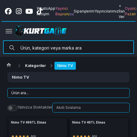
+
WhatsApp
Yayıncı
Oyunc
Siparişlerim
Yayıncılarımız
İlan
İletişim
Başvurusu
Pazarı
Ver
Kategoriler
Nimo TV
Nimo TV
Yalnızca Stoktakiler
Nimo TV 499TL Elmas
Nimo TV 49TL Elmas
(0)
(0)