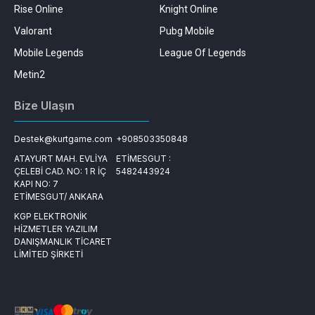
Rise Online
Knight Online
Valorant
Pubg Mobile
Mobile Legends
League Of Legends
Metin2
Bize Ulaşın
Destek@kurtgame.com
+908503350848
ATAYURT MAH. EVLİYA
ETİMESGUT :
ÇELEBİ CAD. NO: 1 R İÇ
5482443924
KAPI NO: 7
ETİMESGUT/ ANKARA
KGP ELEKTRONİK
HİZMETLER YAZILIM
DANIŞMANLIK TİCARET
LİMİTED ŞİRKETİ