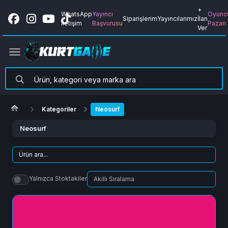
+
WhatsApp
Yayıncı
Oyunc
Siparişlerim
Yayıncılarımız
İlan
İletişim
Başvurusu
Pazarı
Ver
Kategoriler
Neosurf
Neosurf
Yalnızca Stoktakiler