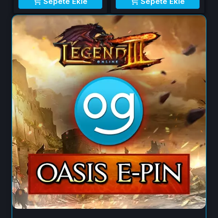
Sepete Ekle
Sepete Ekle