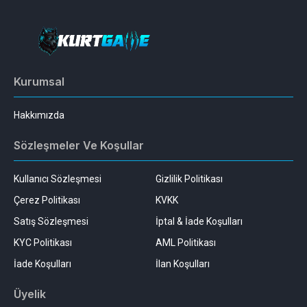
Kurumsal
Hakkımızda
Sözleşmeler Ve Koşullar
Kullanıcı Sözleşmesi
Gizlilik Politikası
Çerez Politikası
KVKK
Satış Sözleşmesi
İptal & İade Koşulları
KYC Politikası
AML Politikası
İade Koşulları
İlan Koşulları
Üyelik