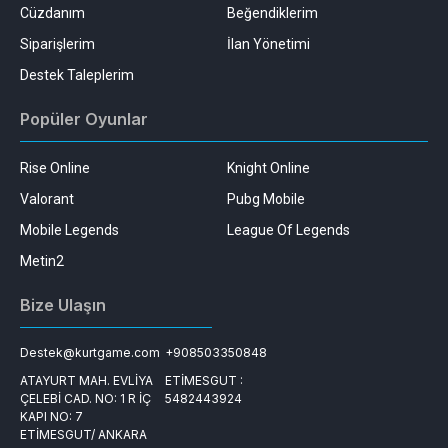
Cüzdanım
Beğendiklerim
Siparişlerim
İlan Yönetimi
Destek Taleplerim
Popüler Oyunlar
Rise Online
Knight Online
Valorant
Pubg Mobile
Mobile Legends
League Of Legends
Metin2
Bize Ulaşın
Destek@kurtgame.com
+908503350848
ATAYURT MAH. EVLİYA
ETİMESGUT :
ÇELEBİ CAD. NO: 1 R İÇ
5482443924
KAPI NO: 7
ETİMESGUT/ ANKARA