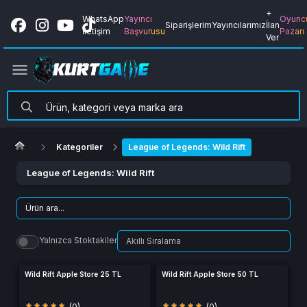
+
WhatsApp
Yayıncı
Oyunc
Siparişlerim
Yayıncılarımız
İlan
İletişim
Başvurusu
Pazarı
Ver
Kategoriler
League of Legends: Wild Rift
League of Legends: Wild Rift
Yalnızca Stoktakiler
Wild Rift Apple Store 25 TL
Wild Rift Apple Store 50 TL
(0)
(0)