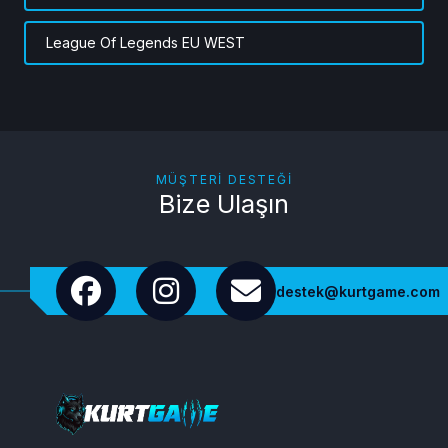
🔹 Şimdi RP satın alın, avantajları kaçırmayın!
League Of Legends EU WEST
League of Legends RP Satın Al
– En Uygun Fiyatlarla RP Yükle!
LoL mağazasında en sevdiğiniz kostümleri almak, yeni
şampiyonlar açmak veya özel etkinliklere katılmak için Riot
MÜŞTERI DESTEĞI
Points (RP) satın alın! Türkiye’nin en güvenilir RP satış
Bize Ulaşın
platformu olarak hızlı ve güvenli alışveriş garantisi sunuyoruz.
💰 En Avantajlı LoL RP Paketleri:
400 RP – Başlangıç seviyesi RP paketi
840 RP – En çok tercih edilen RP miktarı
destek@kurtgame.com
1780 RP – Büyük indirim fırsatları
3750 RP – En avantajlı RP paketlerinden biri!
7900+ RP – Büyük alımlarda ekstra avantajlar!
🛡️ Güvenilir ödeme, hızlı teslimat ve 7/24 destek ile RP satın
almanın en iyi adresindesiniz! Şimdi League of Legends RP
satın alın, oyun keyfini katlayın!
🚀 Hemen yükle, rakiplerini geride bırak!