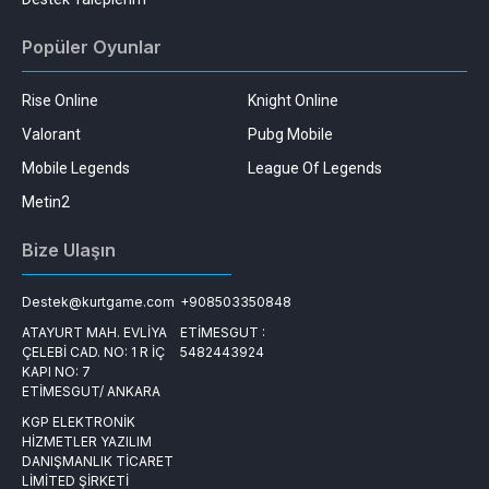
Popüler Oyunlar
Rise Online
Knight Online
Valorant
Pubg Mobile
Mobile Legends
League Of Legends
Metin2
Bize Ulaşın
Destek@kurtgame.com
+908503350848
ATAYURT MAH. EVLİYA
ETİMESGUT :
ÇELEBİ CAD. NO: 1 R İÇ
5482443924
KAPI NO: 7
ETİMESGUT/ ANKARA
KGP ELEKTRONİK
HİZMETLER YAZILIM
DANIŞMANLIK TİCARET
LİMİTED ŞİRKETİ