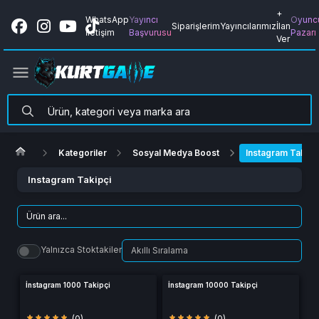
+
WhatsApp
Yayıncı
Oyunc
Siparişlerim
Yayıncılarımız
İlan
İletişim
Başvurusu
Pazarı
Ver
Kategoriler
Sosyal Medya Boost
Instagram Takipç
Instagram Takipçi
Yalnızca Stoktakiler
İnstagram 1000 Takipçi
İnstagram 10000 Takipçi
(0)
(0)