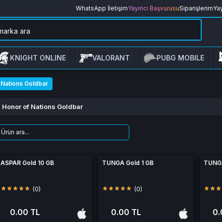
WhatsApp İletişim
Yayıncı Başvurusu
Siparişlerim
Yay
KNIGHT ONLINE
VALORANT
PUBG MOBILE
 Nations Goldbar
Honor of Nations Goldbar
ASPAR Gold 10 GB
TUNGA Gold 1 GB
TUNGA
(0)
(0)
0.00 TL
0.00 TL
0.