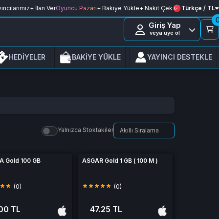
ıncılarımız
+ İlan Ver
Oyuncu Pazarı
+ Bakiye Yükle
+ Nakit Çek
Türkçe / TL
Giriş Yap
veya üye ol
HEDİYELER
BAKİYE YÜKLE
YAYINCI DESTEKLE
Yalnızca Stoktakiler
 Gold 100 GB
ASGAR Gold 1 GB ( 100 M )
(0)
(0)
00 TL
47.25 TL