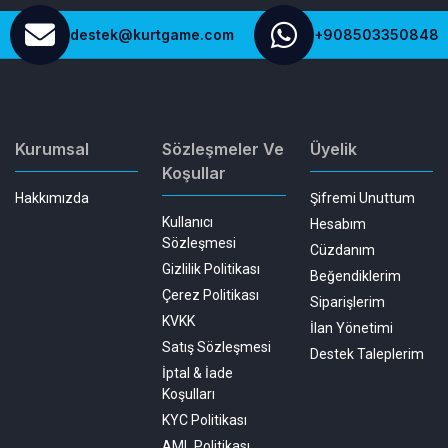
destek@kurtgame.com
+908503350848
Kurumsal
Sözleşmeler Ve
Üyelik
Koşullar
Hakkımızda
Şifremi Unuttum
Kullanıcı
Hesabım
Sözleşmesi
Cüzdanım
Gizlilik Politikası
Beğendiklerim
Çerez Politikası
Siparişlerim
KVKK
İlan Yönetimi
Satış Sözleşmesi
Destek Taleplerim
İptal & İade
Koşulları
KYC Politikası
AML Politikası