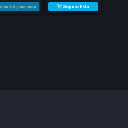
Sepete Ekle
edarik Aşamasında