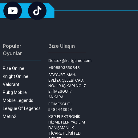
Popüler
Bize Ulaşın
Oyunlar
Destek@kurtgame.com
+908503350848
Rise Online
ATAYURT MAH.
Knight Online
EVLİYA ÇELEBİ CAD.
Valorant
NO: 1 R İÇ KAPI NO: 7
ETİMESGUT/
Pubg Mobile
ANKARA
Mobile Legends
ETİMESGUT :
League Of Legends
5482443924
Metin2
KGP ELEKTRONİK
HİZMETLER YAZILIM
DANIŞMANLIK
TİCARET LİMİTED