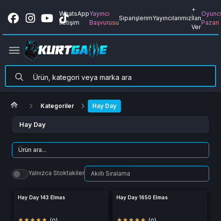
+
WhatsApp
Yayıncı
Oyunc
Siparişlerim
Yayıncılarımız
İlan
İletişim
Başvurusu
Pazarı
Ver
Kategoriler
Hay Day
Hay Day
Yalnızca Stoktakiler
Hay Day 143 Elmas
Hay Day 1650 Elmas
(0)
(0)