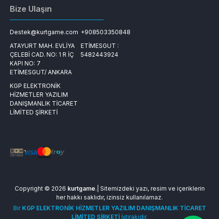
Bize Ulaşın
Destek@kurtgame.com
+908503350848
ATAYURT MAH. EVLİYA
ETİMESGUT :
ÇELEBİ CAD. NO: 1 R İÇ
5482443924
KAPI NO: 7
ETİMESGUT/ ANKARA
KGP ELEKTRONİK
HİZMETLER YAZILIM
DANIŞMANLIK TİCARET
LİMİTED ŞİRKETİ
Copyright © 2026
kurtgame
.| Sitemizdeki yazı, resim ve içeriklerin
her hakkı saklıdır, izinsiz kullanılamaz.
Bir
KGP ELEKTRONİK HİZMETLER YAZILIM DANIŞMANLIK TİCARET
LİMİTED ŞİRKETİ
İştirakidir.