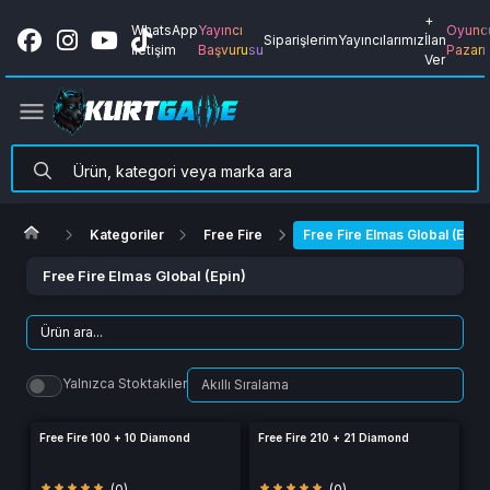
+
WhatsApp
Yayıncı
Oyunc
Siparişlerim
Yayıncılarımız
İlan
İletişim
Başvurusu
Pazarı
Ver
Kategoriler
Free Fire
Free Fire Elmas Global (Epin)
Free Fire Elmas Global (Epin)
Yalnızca Stoktakiler
Free Fire 100 + 10 Diamond
Free Fire 210 + 21 Diamond
(0)
(0)