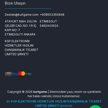
Bize Ulaşın
Destek@kurtgame.com
+908503350848
ATAYURT MAH. EVLİYA
ETİMESGUT :
ÇELEBİ CAD. NO: 1 R İÇ
5482443924
KAPI NO: 7
ETİMESGUT/ ANKARA
KGP ELEKTRONİK
HİZMETLER YAZILIM
DANIŞMANLIK TİCARET
LİMİTED ŞİRKETİ
Copyright © 2026
kurtgame
.| Sitemizdeki yazı, resim ve içeriklerin
her hakkı saklıdır, izinsiz kullanılamaz.
Bir
KGP ELEKTRONİK HİZMETLER YAZILIM DANIŞMANLIK TİCARET
LİMİTED ŞİRKETİ
İştirakidir.