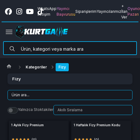
+
WhatsApp
Yayıncı
Oyunc
Siparişlerim
Yayıncılarımız
İlan
İletişim
Başvurusu
Pazarı
Ver
Kategoriler
Fizy
Fizy
Yalnızca Stoktakiler
1 Aylık Fizy Premium
1 Haftalık Fizy Premium Kodu
(0)
(0)