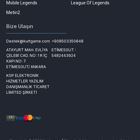
Mobile Legends
League Of Legends
Metin2
Bize Ulaşın
Destek@kurtgame.com
+908503350848
ATAYURT MAH. EVLİYA
ETİMESGUT :
ÇELEBİ CAD. NO: 1 R İÇ
5482443924
KAPI NO: 7
ETİMESGUT/ ANKARA
KGP ELEKTRONİK
HİZMETLER YAZILIM
DANIŞMANLIK TİCARET
LİMİTED ŞİRKETİ