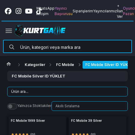
+
WhatsApp
Yayıncı
Oyunc
Siparişlerim
Yayıncılarımız
İlan
İletişim
Başvurusu
Pazarı
Ver
Kategoriler
FC Mobile
FC Mobile Silver ID YÜKLET
FC Mobile Silver ID YÜKLET
Yalnızca Stoktakiler
FC Mobile 1999 Silver
FC Mobile 39 Silver
(0)
(0)