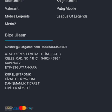
Rise Online
Knight Online
Valorant
Pubg Mobile
Mobile Legends
League Of Legends
Metin2
Bize Ulaşın
Destek@kurtgame.com
+908503350848
ATAYURT MAH. EVLİYA
ETİMESGUT :
ÇELEBİ CAD. NO: 1 R İÇ
5482443924
KAPI NO: 7
ETİMESGUT/ ANKARA
KGP ELEKTRONİK
HİZMETLER YAZILIM
DANIŞMANLIK TİCARET
LİMİTED ŞİRKETİ