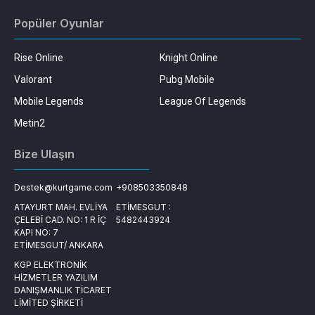
Popüler Oyunlar
Rise Online
Knight Online
Valorant
Pubg Mobile
Mobile Legends
League Of Legends
Metin2
Bize Ulaşın
Destek@kurtgame.com
+908503350848
ATAYURT MAH. EVLİYA
ETİMESGUT :
ÇELEBİ CAD. NO: 1 R İÇ
5482443924
KAPI NO: 7
ETİMESGUT/ ANKARA
KGP ELEKTRONİK
HİZMETLER YAZILIM
DANIŞMANLIK TİCARET
LİMİTED ŞİRKETİ