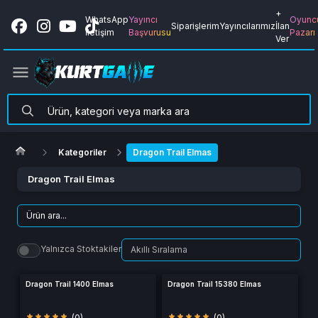
+
WhatsApp
Yayıncı
Oyunc
Siparişlerim
Yayıncılarımız
İlan
İletişim
Başvurusu
Pazarı
Ver
Kategoriler
Dragon Trail Elmas
Dragon Trail Elmas
Yalnızca Stoktakiler
Dragon Trail 1400 Elmas
Dragon Trail 15380 Elmas
(0)
(0)