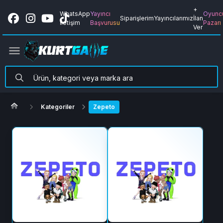
+
WhatsApp
Yayıncı
Oyunc
Siparişlerim
Yayıncılarımız
İlan
İletişim
Başvurusu
Pazarı
Ver
Kategoriler
Zepeto