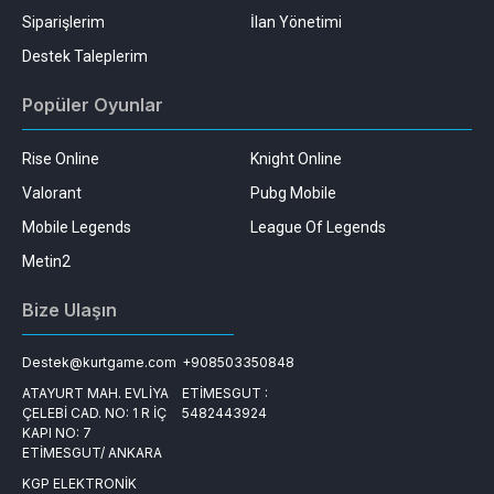
Siparişlerim
İlan Yönetimi
Destek Taleplerim
Popüler Oyunlar
Rise Online
Knight Online
Valorant
Pubg Mobile
Mobile Legends
League Of Legends
Metin2
Bize Ulaşın
Destek@kurtgame.com
+908503350848
ATAYURT MAH. EVLİYA
ETİMESGUT :
ÇELEBİ CAD. NO: 1 R İÇ
5482443924
KAPI NO: 7
ETİMESGUT/ ANKARA
KGP ELEKTRONİK