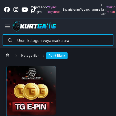
+
WhatsApp
Yayıncı
Oyunc
Siparişlerim
Yayıncılarımız
İlan
İletişim
Başvurusu
Pazarı
Ver
Kategoriler
Point Blank