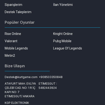
Siparişlerim
İlan Yönetimi
Destek Taleplerim
Popüler Oyunlar
Rise Online
Knight Online
Valorant
Pubg Mobile
Mobile Legends
League Of Legends
Metin2
Bize Ulaşın
Destek@kurtgame.com
+908503350848
ATAYURT MAH. EVLİYA
ETİMESGUT :
ÇELEBİ CAD. NO: 1 R İÇ
5482443924
KAPI NO: 7
ETİMESGUT/ ANKARA
KGP ELEKTRONİK