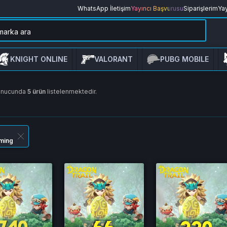
WhatsApp İletişim
Yayıncı Başvurusu
Siparişlerim
Yay
KNIGHT ONLINE
VALORANT
PUBG MOBILE
onucunda
5 ürün
listelenmektedir.
ming