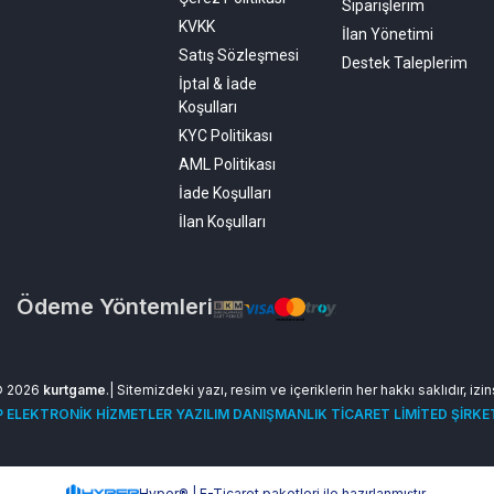
Siparişlerim
KVKK
İlan Yönetimi
Satış Sözleşmesi
Destek Taleplerim
İptal & İade
Koşulları
KYC Politikası
AML Politikası
İade Koşulları
İlan Koşulları
Ödeme Yöntemleri
© 2026
kurtgame
.| Sitemizdeki yazı, resim ve içeriklerin her hakkı saklıdır, izi
 ELEKTRONİK HİZMETLER YAZILIM DANIŞMANLIK TİCARET LİMİTED ŞİRKE
Hyper® | E-Ticaret paketleri ile hazırlanmıştır.