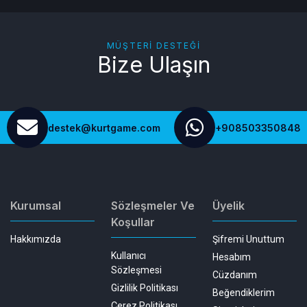
MÜŞTERI DESTEĞI
Bize Ulaşın
destek@kurtgame.com
+908503350848
Kurumsal
Sözleşmeler Ve
Üyelik
Koşullar
Hakkımızda
Şifremi Unuttum
Kullanıcı
Hesabım
Sözleşmesi
Cüzdanım
Gizlilik Politikası
Beğendiklerim
Çerez Politikası