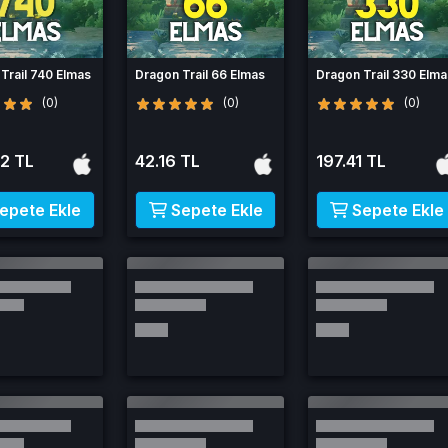
Trail 740 Elmas
Dragon Trail 66 Elmas
Dragon Trail 330 Elm
(0)
(0)
(0)
2 TL
42.16 TL
197.41 TL
epete Ekle
Sepete Ekle
Sepete Ekle