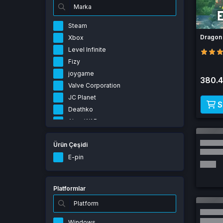
Steam
Dragon 
Xbox
Level Infinite
Fizy
joygame
380.4
Valve Corporation
JC Planet
S
Deathko
AkaraWAR
Gpay
Ürün Çeşidi
Supercell
NetEase
E-pin
Nexon
miHoYo
Platformlar
NCSoft
Riot Games
Lokum Games
Windows