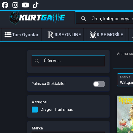
Tüm Oyunlar
RISE ONLINE
RİSE MOBİLE
Arama s
Marka
Wattga
Yalnızca Stoktakiler
Kategori
Dragon Trail Elmas
Marka