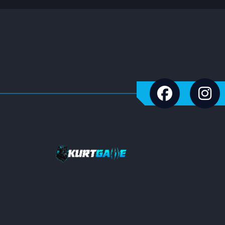
Imvu
Sobee
Jawaker
Jet Proxy
NTTGame
TTHmobi
Oasis Games
IGG
M24PRO
Gameforge
Mojang
NimoTV
Diablo
4399en Game
PlayStation
Nfinity Games
Popmundo
PUBG Studios
Raid Shadow Legends