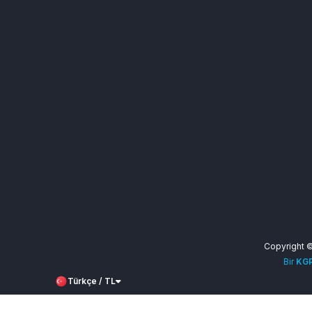
Razer
Rigorz
Rise
Rokogame
Roblox Corporation
BYTE
S Sport
Bot-Cave
PHBOT
Teamfıght Tactıcs
StoneSoft
tiktok
Tinder
TOD
Travian Games
Copyright 
TV Plus
Bir
KGP
Undawn
Türkçe / TL
UniPin
Century Games