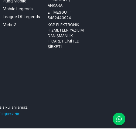
Pubg Mobile
ANKARA
Mobile Legends
ETİMESGUT :
League Of Legends
5482443924
Metin2
KGP ELEKTRONİK
HİZMETLER YAZILIM
DANIŞMANLIK
TİCARET LİMİTED
ŞİRKETİ
nsiz kullanılamaz.
Tİ
İştirakidir.