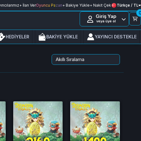
ıncılarımız
+ İlan Ver
Oyuncu Pazarı
+ Bakiye Yükle
+ Nakit Çek
Türkçe / TL
Giriş Yap
veya üye ol
HEDİYELER
BAKİYE YÜKLE
YAYINCI DESTEKLE