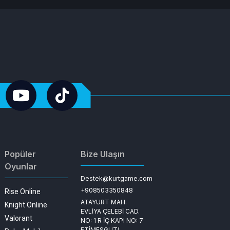
Popüler
Bize Ulaşın
Oyunlar
Destek@kurtgame.com
+908503350848
Rise Online
ATAYURT MAH.
Knight Online
EVLİYA ÇELEBİ CAD.
Valorant
NO: 1 R İÇ KAPI NO: 7
ETİMESGUT/