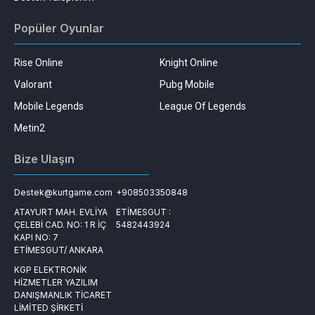
Popüler Oyunlar
Rise Online
Knight Online
Valorant
Pubg Mobile
Mobile Legends
League Of Legends
Metin2
Bize Ulaşın
Destek@kurtgame.com
+908503350848
ATAYURT MAH. EVLİYA
ETİMESGUT :
ÇELEBİ CAD. NO: 1 R İÇ
5482443924
KAPI NO: 7
ETİMESGUT/ ANKARA
KGP ELEKTRONİK
HİZMETLER YAZILIM
DANIŞMANLIK TİCARET
LİMİTED ŞİRKETİ