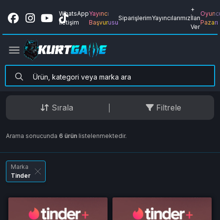
+
WhatsApp
Yayıncı
Oyunc
Siparişlerim
Yayıncılarımız
İlan
İletişim
Başvurusu
Pazarı
Ver
Sırala
Filtrele
Arama sonucunda
6 ürün
listelenmektedir.
Marka
Tinder