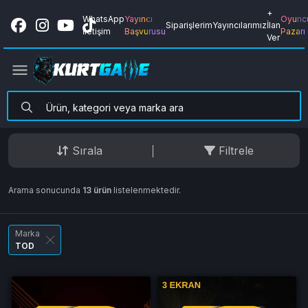
+
WhatsApp
Yayıncı
Oyunc
Siparişlerim
Yayıncılarımız
İlan
İletişim
Başvurusu
Pazarı
Ver
Sırala
Filtrele
Arama sonucunda
13 ürün
listelenmektedir.
Marka
TOD