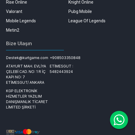
Rise Online
Knight Online
Valorant
Pubg Mobile
Mobile Legends
League Of Legends
Metin2
Bize Ulaşın
Destek@kurtgame.com
+908503350848
ATAYURT MAH. EVLİYA
ETİMESGUT :
ÇELEBİ CAD. NO: 1 R İÇ
5482443924
KAPI NO: 7
ETİMESGUT/ ANKARA
KGP ELEKTRONİK
HİZMETLER YAZILIM
DANIŞMANLIK TİCARET
LİMİTED ŞİRKETİ