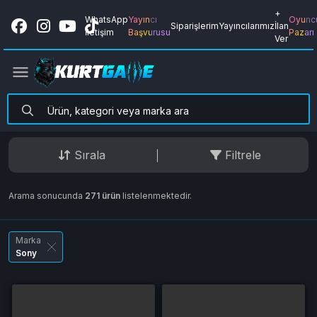
+
WhatsApp
Yayıncı
Oyunc
Siparişlerim
Yayıncılarımız
İlan
İletişim
Başvurusu
Pazarı
Ver
Sırala
Filtrele
Arama sonucunda
271 ürün
listelenmektedir.
Marka
Sony