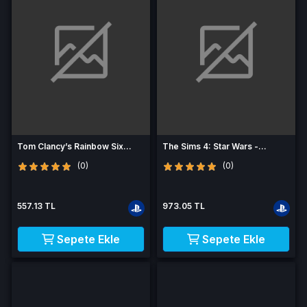
Tom Clancy’s Rainbow Six
The Sims 4: Star Wars -
Extraction - Deluxe Pack (DLC)
Journey to Batuu (DLC) (PS4)
(0)
(0)
(PS4) (EU)
(EU)
557.13 TL
973.05 TL
Sepete Ekle
Sepete Ekle