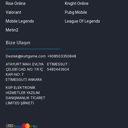
Rise Online
Knight Online
Valorant
Pubg Mobile
Mobile Legends
League Of Legends
Metin2
Bize Ulaşın
Destek@kurtgame.com
+908503350848
ATAYURT MAH. EVLİYA
ETİMESGUT :
ÇELEBİ CAD. NO: 1 R İÇ
5482443924
KAPI NO: 7
ETİMESGUT/ ANKARA
KGP ELEKTRONİK
HİZMETLER YAZILIM
DANIŞMANLIK TİCARET
LİMİTED ŞİRKETİ