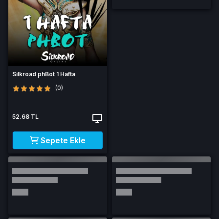
Silkroad phBot 1 Hafta
(0)
52.68 TL
Sepete Ekle