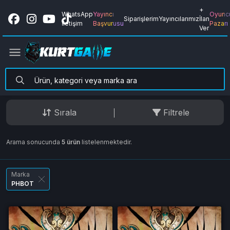
+
WhatsApp
Yayıncı
Oyunc
Siparişlerim
Yayıncılarımız
İlan
İletişim
Başvurusu
Pazarı
Ver
Sırala
Filtrele
Arama sonucunda
5 ürün
listelenmektedir.
Marka
PHBOT