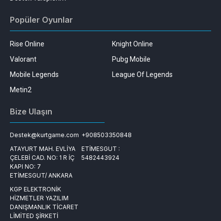
Popüler Oyunlar
Rise Online
Knight Online
Valorant
Pubg Mobile
Mobile Legends
League Of Legends
Metin2
Bize Ulaşın
Destek@kurtgame.com
+908503350848
ATAYURT MAH. EVLİYA
ETİMESGUT :
ÇELEBİ CAD. NO: 1 R İÇ
5482443924
KAPI NO: 7
ETİMESGUT/ ANKARA
KGP ELEKTRONİK
HİZMETLER YAZILIM
DANIŞMANLIK TİCARET
LİMİTED ŞİRKETİ