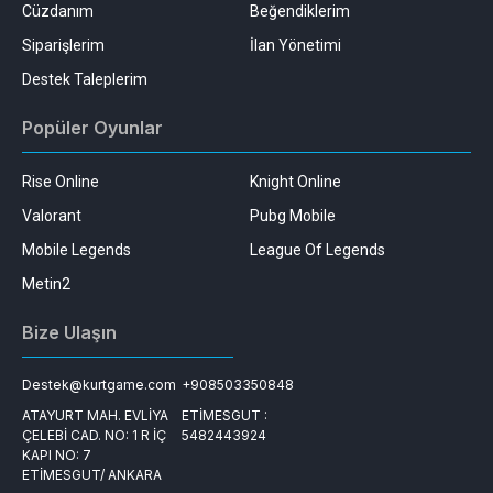
Cüzdanım
Beğendiklerim
Siparişlerim
İlan Yönetimi
Destek Taleplerim
Popüler Oyunlar
Rise Online
Knight Online
Valorant
Pubg Mobile
Mobile Legends
League Of Legends
Metin2
Bize Ulaşın
Destek@kurtgame.com
+908503350848
ATAYURT MAH. EVLİYA
ETİMESGUT :
ÇELEBİ CAD. NO: 1 R İÇ
5482443924
KAPI NO: 7
ETİMESGUT/ ANKARA