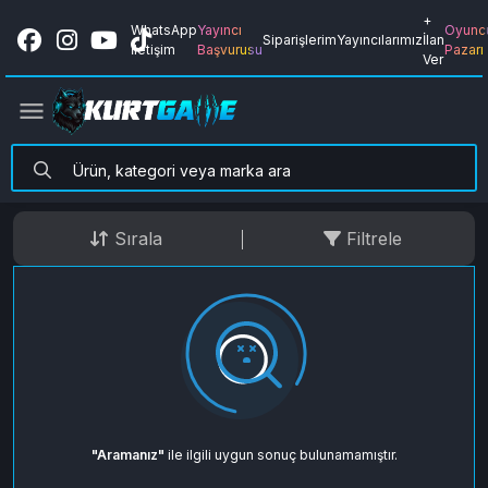
+
WhatsApp
Yayıncı
Oyunc
Siparişlerim
Yayıncılarımız
İlan
İletişim
Başvurusu
Pazarı
Ver
Sırala
Filtrele
"Aramanız"
ile ilgili uygun sonuç bulunamamıştır.