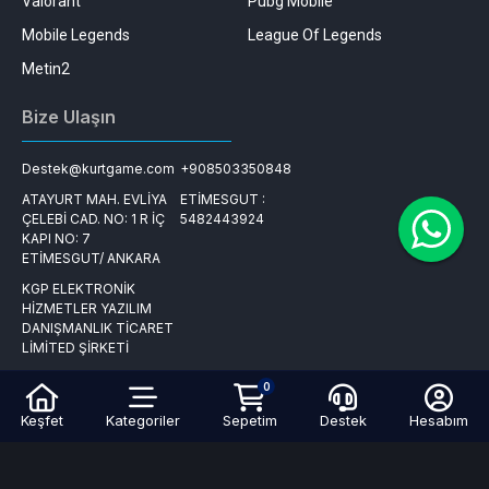
Valorant
Pubg Mobile
Mobile Legends
League Of Legends
Metin2
Bize Ulaşın
Destek@kurtgame.com
+908503350848
ATAYURT MAH. EVLİYA
ETİMESGUT :
ÇELEBİ CAD. NO: 1 R İÇ
5482443924
KAPI NO: 7
ETİMESGUT/ ANKARA
KGP ELEKTRONİK
HİZMETLER YAZILIM
DANIŞMANLIK TİCARET
LİMİTED ŞİRKETİ
0
Keşfet
Kategoriler
Sepetim
Destek
Hesabım