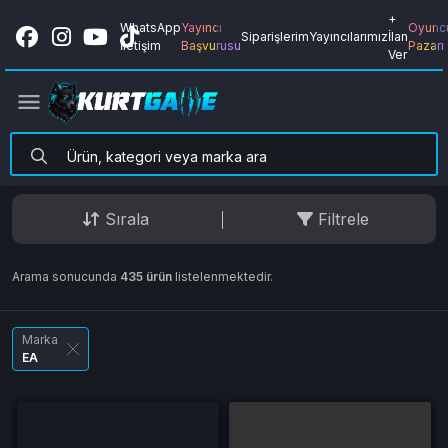
+
WhatsApp
Yayıncı
Oyunc
Siparişlerim
Yayıncılarımız
İlan
İletişim
Başvurusu
Pazarı
Ver
Sırala
Filtrele
Arama sonucunda
435 ürün
listelenmektedir.
Marka
EA