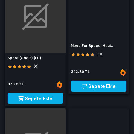
Need For Speed: Heat
(ENG/PL)
(0)
Spore (Origin) (EU)
(0)
342.80 TL
878.89 TL
Sepete Ekle
Sepete Ekle