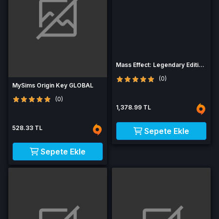
Mass Effect: Legendary Edition
(ENG/PL/RU)
(0)
MySims Origin Key GLOBAL
(0)
1,378.99 TL
528.33 TL
Sepete Ekle
Sepete Ekle