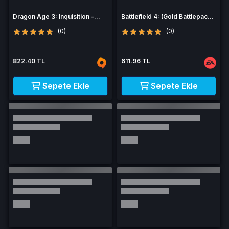
Dragon Age 3: Inquisition -
Battlefield 4: (Gold Battlepack
Jaws of Hakkon
DLC)
(0)
(0)
822.40 TL
611.96 TL
Sepete Ekle
Sepete Ekle