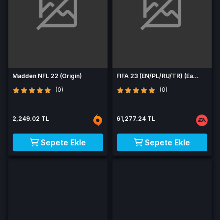
Madden NFL 22 (Origin)
FIFA 23 (EN/PL/RU/TR) (Ea
App)
(0)
(0)
2,249.02 TL
61,277.24 TL
Sepete Ekle
Sepete Ekle