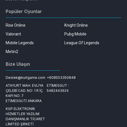
Popüler Oyunlar
Rise Online
Knight Online
Valorant
Pubg Mobile
Mobile Legends
League Of Legends
Metin2
Bize Ulaşın
Destek@kurtgame.com
+908503350848
ATAYURT MAH. EVLİYA
ETİMESGUT :
ÇELEBİ CAD. NO: 1 R İÇ
5482443924
KAPI NO: 7
ETİMESGUT/ ANKARA
KGP ELEKTRONİK
HİZMETLER YAZILIM
DANIŞMANLIK TİCARET
LİMİTED ŞİRKETİ