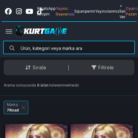
+
WhatsApp
Yayıncı
Oyunc
Siparişlerim
Yayıncılarımız
İlan
İletişim
Başvurusu
Pazarı
Ver
Sırala
Filtrele
Arama sonucunda
6 ürün
listelenmektedir.
Marka
7Road