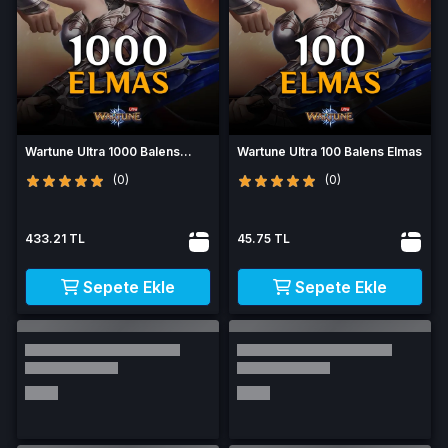
Wartune Ultra 1000 Balens
Wartune Ultra 100 Balens Elmas
Elmas
(0)
(0)
433.21 TL
45.75 TL
Sepete Ekle
Sepete Ekle