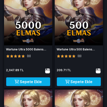
Wartune Ultra 5000 Balens
Wartune Ultra 500 Balens
Elmas
Elmas
(0)
(0)
2,047.89 TL
209.71 TL
Sepete Ekle
Sepete Ekle