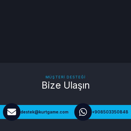
MÜŞTERI DESTEĞI
Bize Ulaşın
destek@kurtgame.com
+908503350848