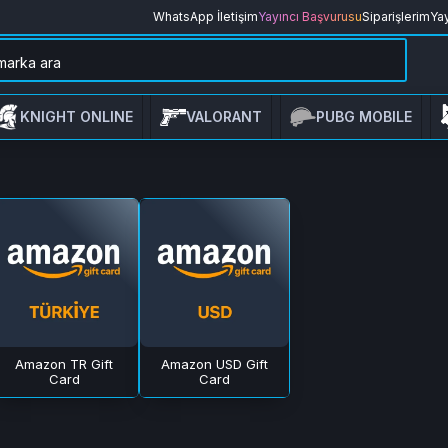
WhatsApp İletişim
Yayıncı Başvurusu
Siparişlerim
Yay
KNIGHT ONLINE
VALORANT
PUBG MOBILE
Amazon TR Gift
Amazon USD Gift
Card
Card