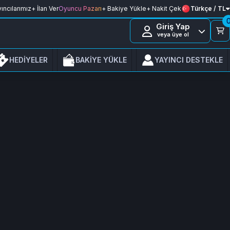
ıncılarımız
+ İlan Ver
Oyuncu Pazarı
+ Bakiye Yükle
+ Nakit Çek
Türkçe / TL
Giriş Yap
veya üye ol
HEDİYELER
BAKİYE YÜKLE
YAYINCI DESTEKLE