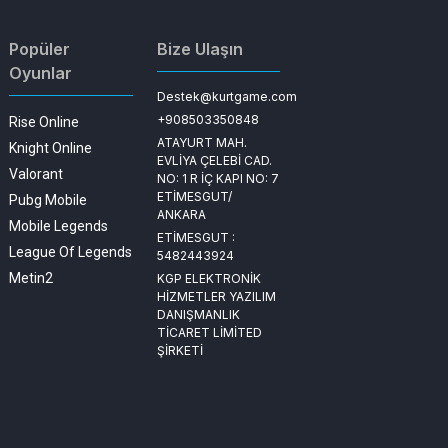
Popüler
Bize Ulaşın
Oyunlar
Destek@kurtgame.com
+908503350848
Rise Online
ATAYURT MAH.
Knight Online
EVLİYA ÇELEBİ CAD.
Valorant
NO: 1 R İÇ KAPI NO: 7
ETİMESGUT/
Pubg Mobile
ANKARA
Mobile Legends
ETİMESGUT :
League Of Legends
5482443924
Metin2
KGP ELEKTRONİK
HİZMETLER YAZILIM
DANIŞMANLIK
TİCARET LİMİTED
ŞİRKETİ