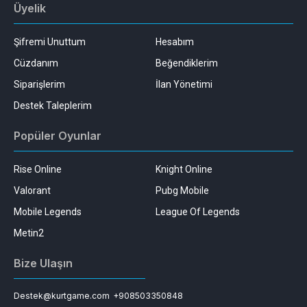
Üyelik
Şifremi Unuttum
Hesabım
Cüzdanım
Beğendiklerim
Siparişlerim
İlan Yönetimi
Destek Taleplerim
Popüler Oyunlar
Rise Online
Knight Online
Valorant
Pubg Mobile
Mobile Legends
League Of Legends
Metin2
Bize Ulaşın
Destek@kurtgame.com
+908503350848