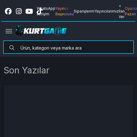
+
WhatsApp
Yayıncı
Oyunc
Siparişlerim
Yayıncılarımız
İlan
İletişim
Başvurusu
Pazarı
Ver
Son Yazılar