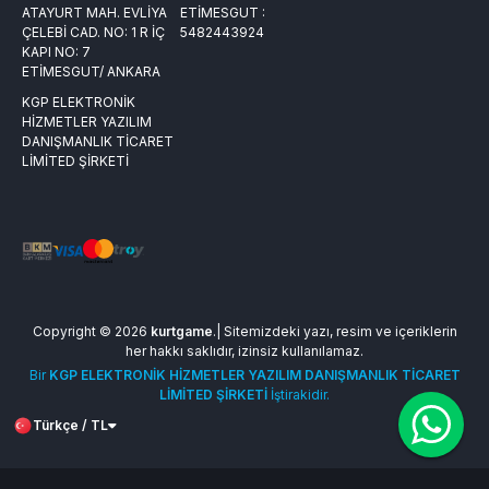
ATAYURT MAH. EVLİYA
ETİMESGUT :
ÇELEBİ CAD. NO: 1 R İÇ
5482443924
KAPI NO: 7
ETİMESGUT/ ANKARA
KGP ELEKTRONİK
HİZMETLER YAZILIM
DANIŞMANLIK TİCARET
LİMİTED ŞİRKETİ
Copyright © 2026
kurtgame
.| Sitemizdeki yazı, resim ve içeriklerin
her hakkı saklıdır, izinsiz kullanılamaz.
Bir
KGP ELEKTRONİK HİZMETLER YAZILIM DANIŞMANLIK TİCARET
LİMİTED ŞİRKETİ
İştirakidir.
Türkçe / TL