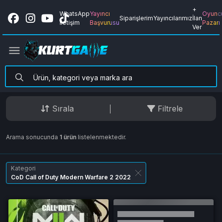
+
WhatsApp
Yayıncı
Oyunc
Siparişlerim
Yayıncılarımız
İlan
İletişim
Başvurusu
Pazarı
Ver
Sırala
Filtrele
Arama sonucunda
1 ürün
listelenmektedir.
Kategori
CoD Call of Duty Modern Warfare 2 2022