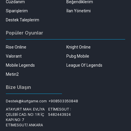
Cüzdanım
Beğendiklerim
Siparişlerim
İlan Yönetimi
Destek Taleplerim
Popüler Oyunlar
Rise Online
Knight Online
Valorant
Pubg Mobile
Mobile Legends
League Of Legends
Metin2
Bize Ulaşın
Destek@kurtgame.com
+908503350848
ATAYURT MAH. EVLİYA
ETİMESGUT :
ÇELEBİ CAD. NO: 1 R İÇ
5482443924
KAPI NO: 7
ETİMESGUT/ ANKARA