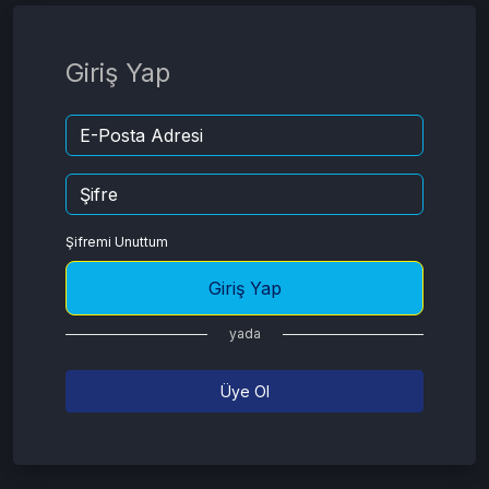
Giriş Yap
Şifremi Unuttum
Giriş Yap
yada
Üye Ol