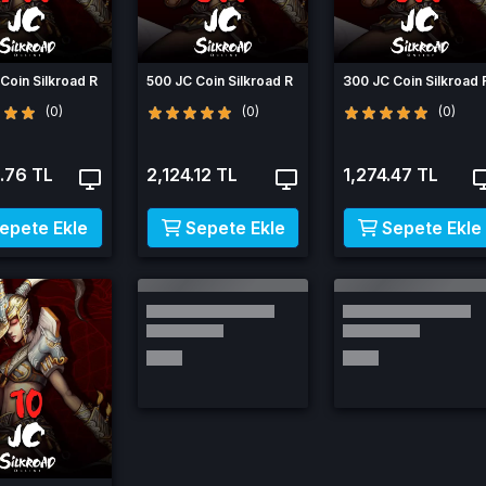
Coin Silkroad R
500 JC Coin Silkroad R
300 JC Coin Silkroad 
(0)
(0)
(0)
.76 TL
2,124.12 TL
1,274.47 TL
epete Ekle
Sepete Ekle
Sepete Ekle