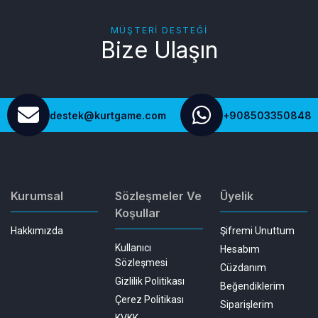
MÜŞTERI DESTEĞI
Bize Ulaşın
destek@kurtgame.com
+908503350848
Kurumsal
Sözleşmeler Ve
Üyelik
Koşullar
Hakkımızda
Şifremi Unuttum
Kullanıcı
Hesabım
Sözleşmesi
Cüzdanım
Gizlilik Politikası
Beğendiklerim
Çerez Politikası
Siparişlerim