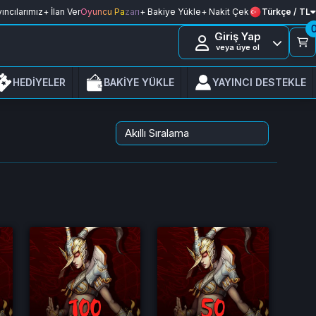
ıncılarımız
+ İlan Ver
Oyuncu Pazarı
+ Bakiye Yükle
+ Nakit Çek
Türkçe / TL
Giriş Yap
veya üye ol
HEDİYELER
BAKİYE YÜKLE
YAYINCI DESTEKLE