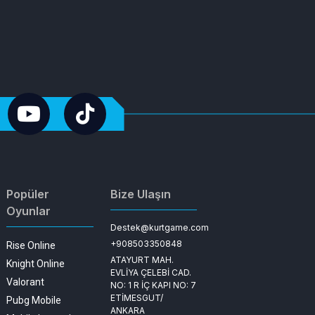
Popüler
Bize Ulaşın
Oyunlar
Destek@kurtgame.com
+908503350848
Rise Online
ATAYURT MAH.
Knight Online
EVLİYA ÇELEBİ CAD.
Valorant
NO: 1 R İÇ KAPI NO: 7
ETİMESGUT/
Pubg Mobile
ANKARA