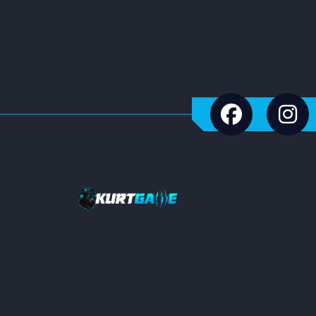
Imvu
Sobee
Jawaker
Jet Proxy
NTTGame
TTHmobi
Oasis Games
IGG
M24PRO
Gameforge
Mojang
NimoTV
Diablo
4399en Game
PlayStation
Nfinity Games
Popmundo
PUBG Studios
Raid Shadow Legends