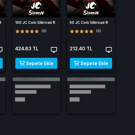
R
100 JC Coin Silkroad R
50 JC Coin Silkroad R
(0)
(0)
424.83 TL
212.40 TL
Sepete Ekle
Sepete Ekle