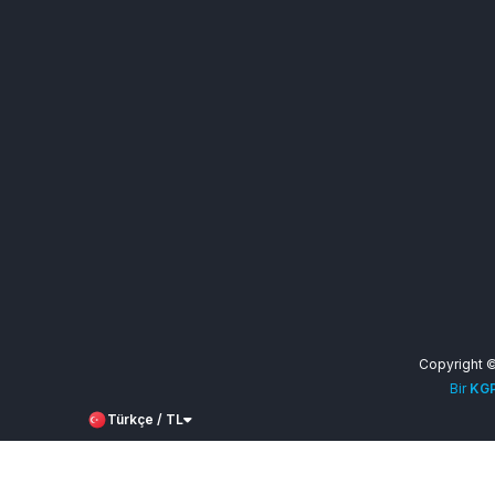
Razer
Rigorz
Rise
Rokogame
Roblox Corporation
BYTE
S Sport
Bot-Cave
PHBOT
Teamfıght Tactıcs
StoneSoft
tiktok
Tinder
TOD
Copyright 
Travian Games
Bir
KGP
TV Plus
Türkçe / TL
Undawn
UniPin
Century Games