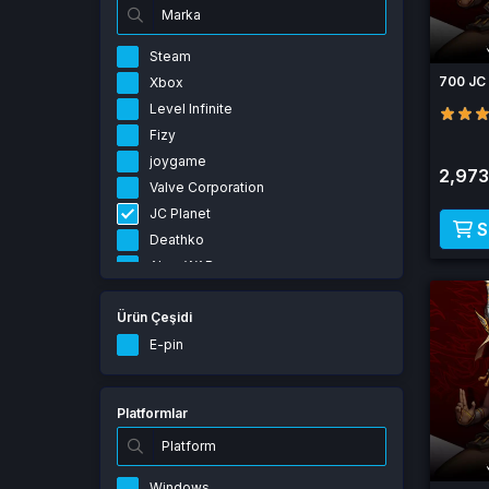
Steam
700 JC 
Xbox
Level Infinite
Fizy
joygame
2,973
Valve Corporation
JC Planet
S
Deathko
AkaraWAR
Gpay
Ürün Çeşidi
Supercell
NetEase
E-pin
Nexon
miHoYo
Platformlar
NCSoft
Riot Games
Lokum Games
Windows