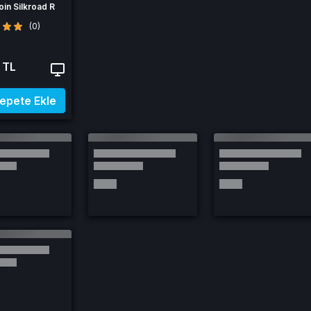
oin Silkroad R
(0)
 TL
epete Ekle