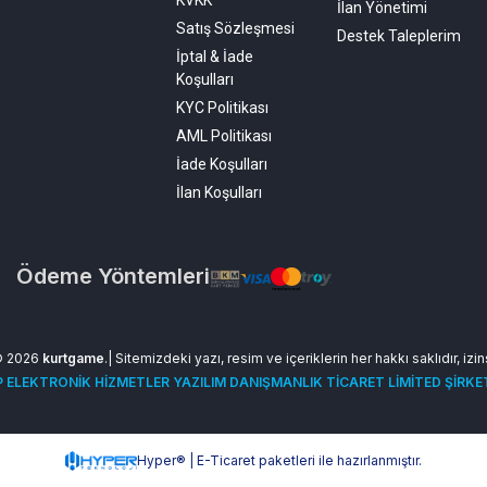
KVKK
İlan Yönetimi
Satış Sözleşmesi
Destek Taleplerim
İptal & İade
Koşulları
KYC Politikası
AML Politikası
İade Koşulları
İlan Koşulları
Ödeme Yöntemleri
© 2026
kurtgame
.| Sitemizdeki yazı, resim ve içeriklerin her hakkı saklıdır, izi
 ELEKTRONİK HİZMETLER YAZILIM DANIŞMANLIK TİCARET LİMİTED ŞİRKE
Hyper® | E-Ticaret paketleri ile hazırlanmıştır.