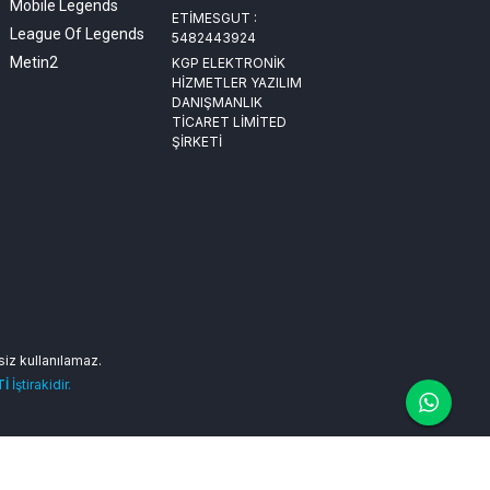
Mobile Legends
ETİMESGUT :
League Of Legends
5482443924
Metin2
KGP ELEKTRONİK
HİZMETLER YAZILIM
DANIŞMANLIK
TİCARET LİMİTED
ŞİRKETİ
nsiz kullanılamaz.
Tİ
İştirakidir.