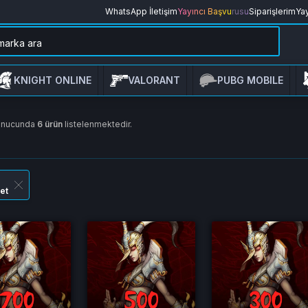
WhatsApp İletişim
Yayıncı Başvurusu
Siparişlerim
Yay
KNIGHT ONLINE
VALORANT
PUBG MOBILE
onucunda
6 ürün
listelenmektedir.
et