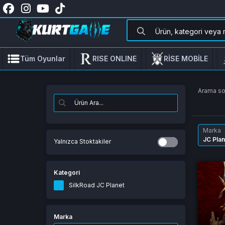
Tüm Oyunlar
RISE ONLINE
RİSE MOBİLE
Arama s
Marka
JC Plan
Yalnızca Stoktakiler
Kategori
SilkRoad JC Planet
Marka